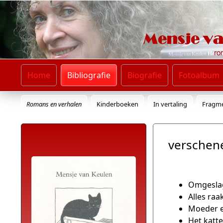
Home
Bibliografie
Biografie
Fotoalbum
Romans en verhalen
Kinderboeken
In vertaling
Fragm
verschene
Omgeslag
Alles raa
Moeder e
Het katte