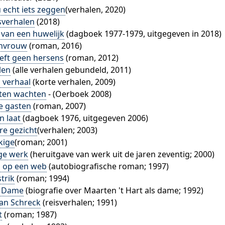
 echt iets zeggen
(verhalen, 2020)
sverhalen
(2018)
 van een huwelijk
(dagboek 1977-1979, uitgegeven in 2018)
nvrouw
(roman, 2016)
eeft geen hersens
(roman, 2012)
len
(alle verhalen gebundeld, 2011)
 verhaal
(korte verhalen, 2009)
ften wachten
- (Oerboek 2008)
e gasten
(roman, 2007)
n laat
(dagboek 1976, uitgegeven 2006)
re gezicht
(verhalen; 2003)
kige
(roman; 2001)
ge werk
(heruitgave van werk uit de jaren zeventig; 2000)
n op een web
(autobiografische roman; 1997)
trik
(roman; 1994)
 Dame
(biografie over Maarten 't Hart als dame; 1992)
van Schreck
(reisverhalen; 1991)
t
(roman; 1987)