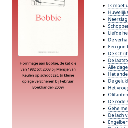
Ik moet u
Huwelijk
Neerslag
Schoppe
Liefde h
De verha
Een goed
De schri
De laatst
Hommage aan Bobbie, de kat die
Alle dage
van 1982 tot 2003 bij Mensje van
Het ande
Keulen op schoot zat. In kleine
De geluk
oplage verschenen bij Februari
Boekhandel (2009)
Het vroe
Olifante
De rode s
Geheime
De lach 
Engelber